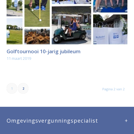
Golftournooi 10-jarig jubileum
11 maart 2019
1
2
Pagina 2 van 2
Omgevingsvergunningspecialist